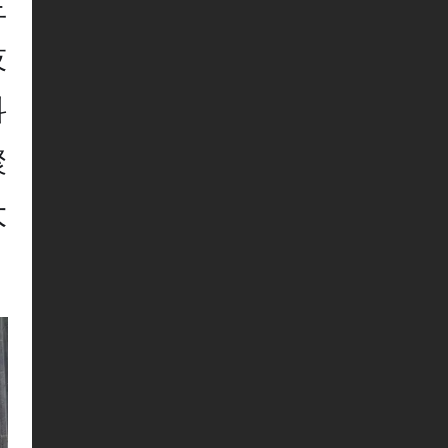
主
技
科
聚
大